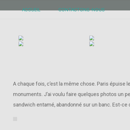
Skip
ACCUEIL
CONTACTONS-NOUS
to
content
LA T
A chaque fois, c’est la même chose. Paris épuise le 
monuments. J’ai voulu faire quelques photos un peu d
sandwich entamé, abandonné sur un banc. Est-ce qu’il