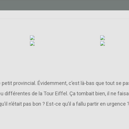
Photos
OUR EIFFEL, REVI
Le flou Paris
petit provincial. Évidemment, c’est là-bas que tout se pass
ifférentes de la Tour Eiffel. Ça tombait bien, il ne faisai
 n’était pas bon ? Est-ce qu’il a fallu partir en urgence 